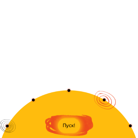
Позднее, на рубеже X–XI веков, монах Гвидо
Аретинский изобрел систему нотной записи, которая
существует по сей день. По сути, с этого времени
музыка обрела возможность быть исполненной не
только ее автором или коллективом близких ему
людей, но и любым, кто знает нотную грамоту и
владеет инструментом.
При этом качество живой музыки, в
профессиональном ее исполнении, было наивысшим,
чего нельзя сказать о ее доступности. Надежность
музыкального «носителя» тоже была низкой – ведь
музыкант мог заболеть, а инструмент – испортиться.
«IX век нашей эры»
Пуск!